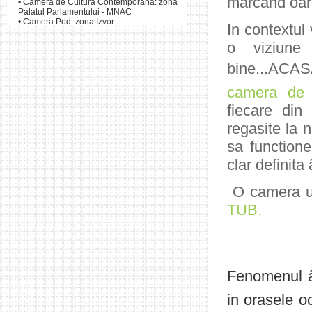
marcand oare
•
Camera de Cultura Contemporana: zona
Palatul Parlamentului - MNAC
•
Camera Pod: zona Izvor
In contextul 
o viziune
bine...AC
camera de 
fiecare din 
regasite la n
sa functione
clar definit
O camera ur
TUB.
Fenomenul â€
in orasele o