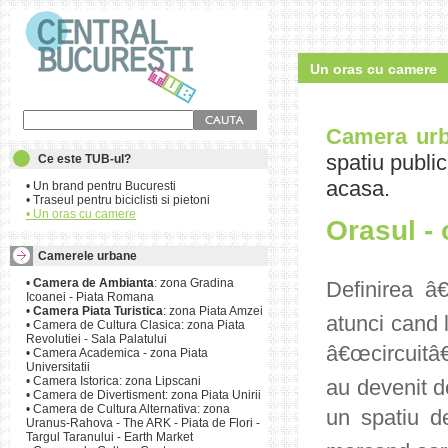
Un oras cu camere
Camera
ur
spatiu public,
Ce este TUB-ul?
acasa.
•
Un brand pentru Bucuresti
•
Traseul pentru biciclisti si pietoni
•
Un oras cu camere
Orasul - 
Camerele urbane
•
Camera de Ambianta
: zona Gradina
Definirea â
Icoanei - Piata Romana
•
Camera Piata Turistica
: zona Piata Amzei
atunci cand l
•
Camera de Cultura Clasica: zona Piata
Revolutiei - Sala Palatului
â€œcircuitâ€
•
Camera Academica - zona Piata
Universitatii
•
Camera Istorica: zona Lipscani
au devenit d
•
Camera de Divertisment: zona Piata Unirii
•
Camera de Cultura Alternativa: zona
un spatiu de
Uranus-Rahova - The ARK - Piata de Flori -
Targul Taranului - Earth Market