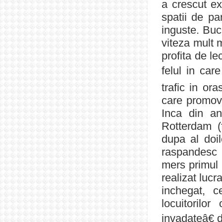
a crescut ex
spatii de pa
inguste. Bucu
viteza mult 
profita de le
felul in ca
trafic in or
care promove
Inca din an
Rotterdam (
dupa al doil
raspandesc 
mers primul 
realizat luc
inchegat, c
locuitorilor
invadateâ€ d